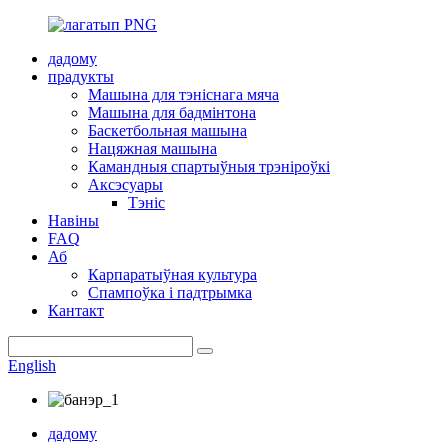
дадому
прадукты
Машына для тэніснага мяча
Машына для бадмінтона
Баскетбольная машына
Нацяжная машына
Камандныя спартыўныя трэніроўкі
Аксэсуары
Тэніс
Навіны
FAQ
Аб
Карпаратыўная культура
Спампоўка і падтрымка
Кантакт
English
дадому