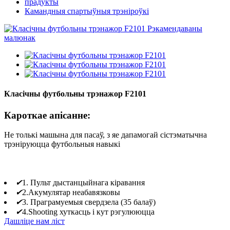
прадукты
Камандныя спартыўныя трэніроўкі
Класічны футбольны трэнажор F2101
Кароткае апісанне:
Не толькі машына для пасаў, з яе дапамогай сістэматычна
трэніруюцца футбольныя навыкі
✔
1. Пульт дыстанцыйнага кіравання
✔
2.Акумулятар неабавязковы
✔
3. Праграмуемыя свердзела (35 балаў)
✔
4.Shooting хуткасць і кут рэгулююцца
Дашліце нам ліст