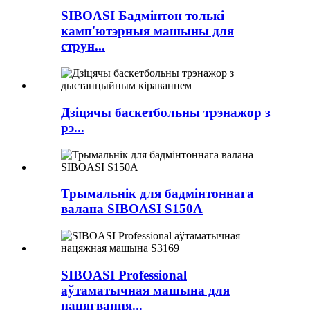
SIBOASI Бадмінтон толькі
камп'ютэрныя машыны для
струн...
Дзіцячы баскетбольны трэнажор з
рэ...
Трымальнік для бадмінтоннага
валана SIBOASI S150A
SIBOASI Professional
аўтаматычная машына для
нацягвання...