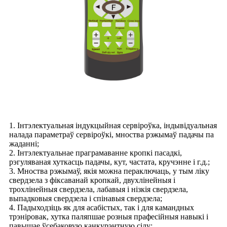
1. Інтэлектуальная індукцыйная сервіроўка, індывідуальная
налада параметраў сервіроўкі, мноства рэжымаў падачы па
жаданні;
2. Інтэлектуальнае праграмаванне кропкі пасадкі,
рэгуляваная хуткасць падачы, кут, частата, кручэнне і г.д.;
3. Мноства рэжымаў, якія можна пераключаць, у тым ліку
свердзела з фіксаванай кропкай, двухлінейныя і
трохлінейныя свердзела, лабавыя і нізкія свердзела,
выпадковыя свердзела і спінавыя свердзела;
4. Падыходзіць як для асабістых, так і для камандных
трэніровак, хутка паляпшае розныя прафесійныя навыкі і
павышае ўсебаковую канкурэнтную сілу;