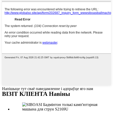
Напішыце тут сваё паведамленне і адпраўце яго нам
ВІЗІТ КЛІЕНТА Навіны