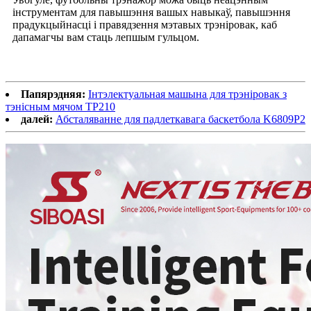
інструментам для павышэння вашых навыкаў, павышэння
прадукцыйнасці і правядзення мэтавых трэніровак, каб
дапамагчы вам стаць лепшым гульцом.
Папярэдняя:
Інтэлектуальная машына для трэніровак з
тэнісным мячом TP210
далей:
Абсталяванне для падлеткавага баскетбола K6809P2