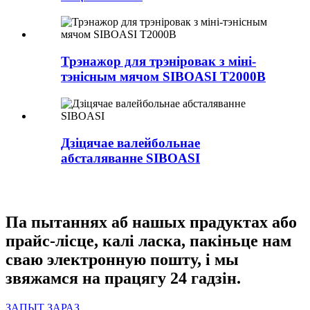
Трэнажор для трэніровак з міні-
тэнісным мячом SIBOASI T2000B
Дзіцячае валейбольнае
абсталяванне SIBOASI
Па пытаннях аб нашых прадуктах або
прайс-лісце, калі ласка, пакіньце нам
сваю электронную пошту, і мы
звяжамся на працягу 24 гадзін.
ЗАПЫТ ЗАРАЗ