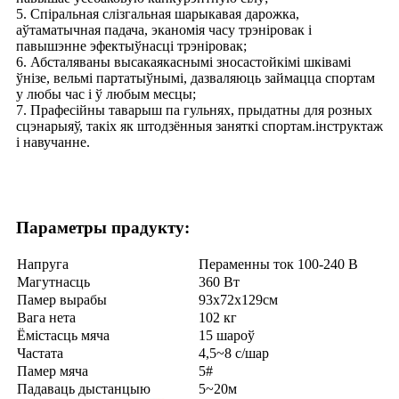
5. Спіральная слізгальная шарыкавая дарожка,
аўтаматычная падача, эканомія часу трэніровак і
павышэнне эфектыўнасці трэніровак;
6. Абсталяваны высакаякаснымі зносастойкімі шківамі
ўнізе, вельмі партатыўнымі, дазваляюць займацца спортам
у любы час і ў любым месцы;
7. Прафесійны таварыш па гульнях, прыдатны для розных
сцэнарыяў, такіх як штодзённыя заняткі спортам.інструктаж
і навучанне.
Параметры прадукту:
Напруга
Пераменны ток 100-240 В
Магутнасць
360 Вт
Памер вырабы
93x72x129см
Вага нета
102 кг
Ёмістасць мяча
15 шароў
Частата
4,5~8 с/шар
Памер мяча
5#
Падаваць дыстанцыю
5~20м