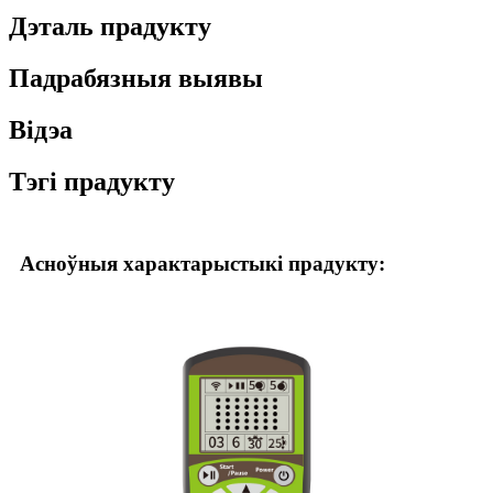
Дэталь прадукту
Падрабязныя выявы
Відэа
Тэгі прадукту
Асноўныя характарыстыкі прадукту: