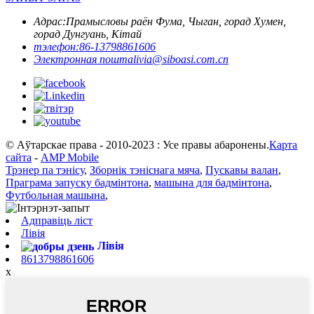
Адрас:
Прамысловы раён Фума, Чыган, горад Хумен,
горад Дунгуань, Кітай
тэлефон:
86-13798861606
Электронная пошта
livia@siboasi.com.cn
© Аўтарскае права - 2010-2023 : Усе правы абаронены.
Карта
сайта
-
AMP Mobile
Трэнер па тэнісу
,
Зборнік тэніснага мяча
,
Пускавы валан
,
Праграма запуску бадмінтона
,
машына для бадмінтона
,
Футбольная машына
,
Адправіць ліст
Лівія
Лівія
8613798861606
x