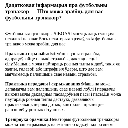
Дадатковая інфармацыя пра футбольны
трэнажор --- Што можа зрабіць для вас
футбольны трэнажор?
Футбольныя трэнажоры SIBOASI могуць даць гульцам
некалькі пераваг.Вось некаторыя з рэчаў, якія футбольны
трэнажор можа зрабіць для вас:
Практыка стральбы:
Імітуйце сцэны стральбы,
адпрацоўвайце навыкі стральбы, дакладнасць і
сілу.Машына можа паўтараць розныя тыпы кідкоў, такія як
залпы, галавой або штрафныя ўдары, што дае вам
магчымасць палепшыць свае навыкі стральбы.
Практыка перадачы і скрыжавання:
Машына можа
дапамагчы вам палепшыць свае навыкі лоўлі і перадачы,
выконваючы дакладныя паслядоўныя пасы і пасы.Ён можа
паўтараць розныя тыпы дастаўкі, дазваляючы
практыкаваць першы дотык, кантроль і прыняцце
рашэнняў у розных сітуацыях.
Трэніроўка брамніка:
Некаторыя футбольныя трэнажоры
можна запраграмаваць на імітацыю кідкоў пад рознымі