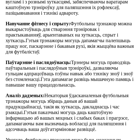
вугламі і з рознымі хуткасцямі, забяспечваючы варатарам
каштоўную трэніроўку для паляпшэння іх рэфлексаў,
пазіцыянавання і тэхнікі адвароту.
Навучанне фітнесу і спрыту:
Футбольны трэнажор можна
выкарыстоўваць для стварэння трэніровак і
практыкаванняў, арыентаваных на хуткасць, спрыт і
хуткасць.Гэтыя трэнажоры могуць дапамагчы палепшыць
працу ног, паскарэнне і бакавыя рухі, якія жыццёва важныя
для футбалістаў.
Паўтарэнне і паслядоўнасць:
Трэнеры могуць праводзіць
паўтаральныя і паслядоўныя трэніроўкі, дазваляючы
гульцам адпрацоўваць пэўны навык або тэхніку зноў і зноў
без стомленасці.Гэта дапамагае развіць мышачную памяць і
павышае вашу працаздольнасць.
Аналіз дадзеных:
Некаторыя ўдасканаленыя футбольныя
трэнажоры могуць збіраць даныя аб вашай
прадукцыйнасці, такія як хуткасць, дакладнасць і час
рэакцыі.Гэтыя паказчыкі могуць даць каштоўную
інфармацыю аб вашых моцных і слабых баках і прагрэсе,
дапамагаючы вам вызначыць вобласці для паляпшэння і
адсочваць ваша доўгатэрміновае развіццё.
Увогуле, футбольны трэнажор можа быць неацэнным