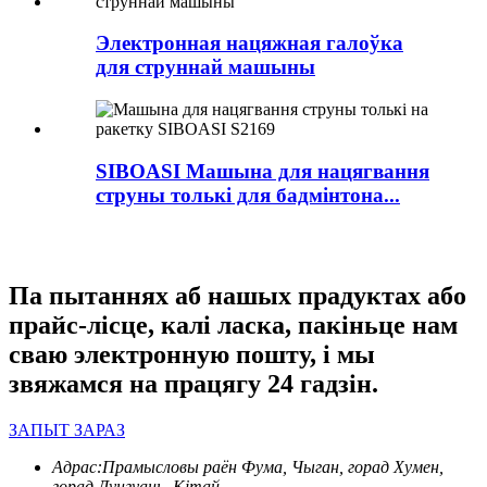
Электронная нацяжная галоўка
для струннай машыны
SIBOASI Машына для нацягвання
струны толькі для бадмінтона...
Па пытаннях аб нашых прадуктах або
прайс-лісце, калі ласка, пакіньце нам
сваю электронную пошту, і мы
звяжамся на працягу 24 гадзін.
ЗАПЫТ ЗАРАЗ
Адрас:
Прамысловы раён Фума, Чыган, горад Хумен,
горад Дунгуань, Кітай