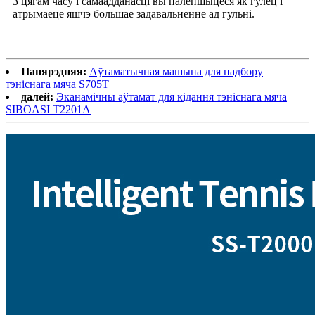
З цягам часу і самаадданасці вы палепшыцеся як гулец і
атрымаеце яшчэ большае задавальненне ад гульні.
Папярэдняя:
Аўтаматычная машына для падбору
тэніснага мяча S705T
далей:
Эканамічны аўтамат для кідання тэніснага мяча
SIBOASI T2201A