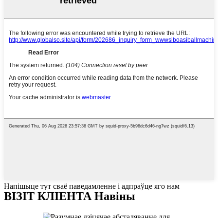
Напішыце тут сваё паведамленне і адпраўце яго нам
ВІЗІТ КЛІЕНТА Навіны