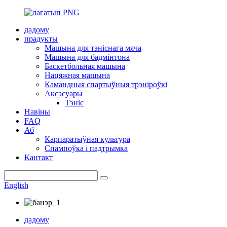
дадому
прадукты
Машына для тэніснага мяча
Машына для бадмінтона
Баскетбольная машына
Нацяжная машына
Камандныя спартыўныя трэніроўкі
Аксэсуары
Тэніс
Навіны
FAQ
Аб
Карпаратыўная культура
Спампоўка і падтрымка
Кантакт
English
дадому