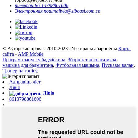
тэлефон:
86-13798861606
Электронная пошта
livia@siboasi.com.cn
© Аўтарскае права - 2010-2023 : Усе правы абаронены.
Карта
сайта
-
AMP Mobile
Праграма запуску бадмінтона
,
Зборнік тэніснага мяча
,
машына для бадмінтона
,
Футбольная машына
,
Пускавы валан
,
Трэнер па тэнісу
,
Адправіць ліст
Лівія
Лівія
8613798861606
x