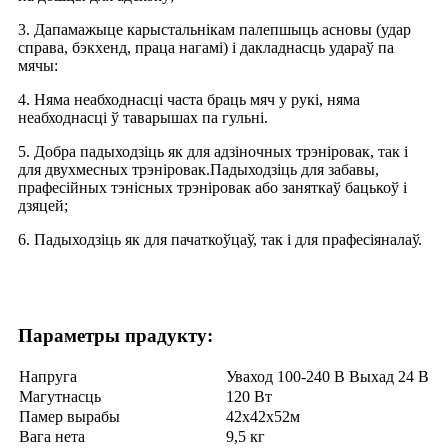
3. Дапамажыце карыстальнікам палепшыць асновы (удар
справа, бэкхенд, праца нагамі) і дакладнасць удараў па
мячы:
4. Няма неабходнасці часта браць мяч у рукі, няма
неабходнасці ў таварышах па гульні.
5. Добра падыходзіць як для адзіночных трэніровак, так і
для двухмесных трэніровак.Падыходзіць для забавы,
прафесійных тэнісных трэніровак або заняткаў бацькоў і
дзяцей;
6. Падыходзіць як для пачаткоўцаў, так і для прафесіяналаў.
Параметры прадукту:
Напруга
Уваход 100-240 В Выхад 24 В
Магутнасць
120 Вт
Памер вырабы
42х42х52м
Вага нета
9,5 кг