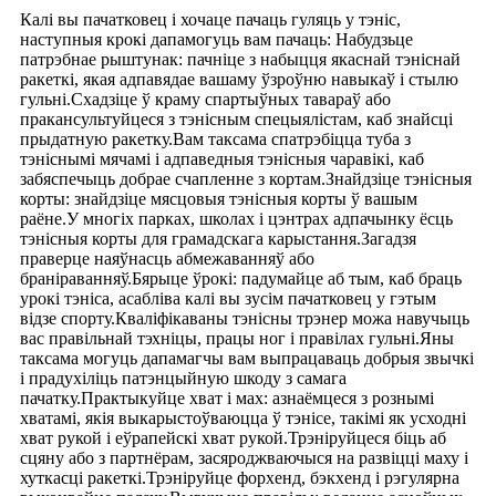
Калі вы пачатковец і хочаце пачаць гуляць у тэніс,
наступныя крокі дапамогуць вам пачаць: Набудзьце
патрэбнае рыштунак: пачніце з набыцця якаснай тэніснай
ракеткі, якая адпавядае вашаму ўзроўню навыкаў і стылю
гульні.Схадзіце ў краму спартыўных тавараў або
пракансультуйцеся з тэнісным спецыялістам, каб знайсці
прыдатную ракетку.Вам таксама спатрэбіцца туба з
тэніснымі мячамі і адпаведныя тэнісныя чаравікі, каб
забяспечыць добрае счапленне з кортам.Знайдзіце тэнісныя
корты: знайдзіце мясцовыя тэнісныя корты ў вашым
раёне.У многіх парках, школах і цэнтрах адпачынку ёсць
тэнісныя корты для грамадскага карыстання.Загадзя
праверце наяўнасць абмежаванняў або
браніраванняў.Бярыце ўрокі: падумайце аб тым, каб браць
урокі тэніса, асабліва калі вы зусім пачатковец у гэтым
відзе спорту.Кваліфікаваны тэнісны трэнер можа навучыць
вас правільнай тэхніцы, працы ног і правілах гульні.Яны
таксама могуць дапамагчы вам выпрацаваць добрыя звычкі
і прадухіліць патэнцыйную шкоду з самага
пачатку.Практыкуйце хват і мах: азнаёмцеся з рознымі
хватамі, якія выкарыстоўваюцца ў тэнісе, такімі як усходні
хват рукой і еўрапейскі хват рукой.Трэніруйцеся біць аб
сцяну або з партнёрам, засяроджваючыся на развіцці маху і
хуткасці ракеткі.Трэніруйце форхенд, бэкхенд і рэгулярна