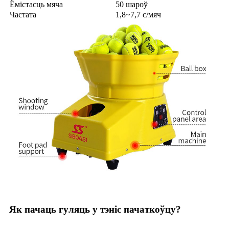
Ёмістасць мяча
50 шароў
Частата
1,8~7,7 с/мяч
Як пачаць гуляць у тэніс пачаткоўцу?