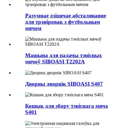
Разумнае дзіцячае абсталяванне
для трэніровак з футбольным
мячом
Машына для падачы тэнісных
мячоў SIBOASI T2202A
Дворны дворнік SIBOASI S407
Кошык для збору тэніснага мяча
S401