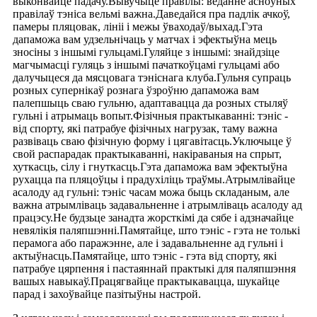
выконвайце падачу.Вывучыце правілы: веданне асноўных
правілаў тэніса вельмі важна.Даведайся пра падлік ачкоў,
памеры пляцовак, лініі і межы ўваходаў/выхад.Гэта
дапаможа вам удзельнічаць у матчах і эфектыўна мець
зносіны з іншымі гульцамі.Гуляйце з іншымі: знайдзіце
магчымасці гуляць з іншымі пачаткоўцамі гульцамі або
далучыцеся да мясцовага тэніснага клуба.Гульня супраць
розных супернікаў рознага ўзроўню дапаможа вам
палепшыць сваю гульню, адаптавацца да розных стыляў
гульні і атрымаць вопыт.Фізічныя практыкаванні: тэніс -
від спорту, які патрабуе фізічных нагрузак, таму важна
развіваць сваю фізічную форму і цягавітасць.Уключыце ў
свой распарадак практыкаванні, накіраваныя на спрыт,
хуткасць, сілу і гнуткасць.Гэта дапаможа вам эфектыўна
рухацца па пляцоўцы і прадухіліць траўмы.Атрымлівайце
асалоду ад гульні: тэніс часам можа быць складаным, але
важна атрымліваць задавальненне і атрымліваць асалоду ад
працэсу.Не будзьце занадта жорсткімі да сябе і адзначайце
невялікія паляпшэнні.Памятайце, што тэніс - гэта не толькі
перамога або паражэнне, але і задавальненне ад гульні і
актыўнасць.Памятайце, што тэніс - гэта від спорту, які
патрабуе цярпення і пастаяннай практыкі для паляпшэння
вашых навыкаў.Працягвайце практыкавацца, шукайце
парад і захоўвайце пазітыўны настрой.