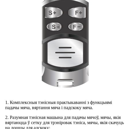
1. Комплексныя тэнісныя практыкаванні з функцыямі
падачы мяча, вяртання мяча і падскоку мяча.
2. Разумная тэнісная машына для падачы мячоў, мячы, якія
вяртаюцца ў сетку для трэніровак тэніса, мячы, якія скачуць
на дошцы для адскоку;