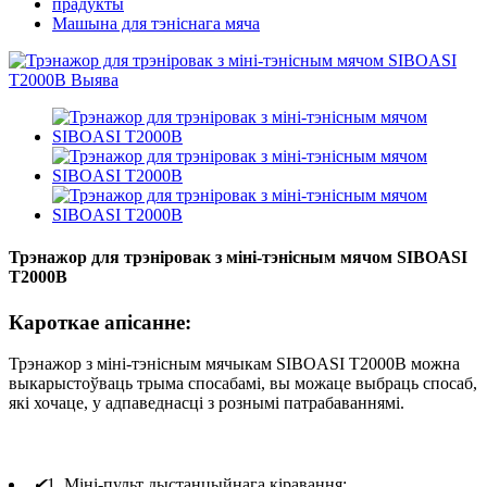
прадукты
Машына для тэніснага мяча
Трэнажор для трэніровак з міні-тэнісным мячом SIBOASI
T2000B
Кароткае апісанне:
Трэнажор з міні-тэнісным мячыкам SIBOASI T2000B можна
выкарыстоўваць трыма спосабамі, вы можаце выбраць спосаб,
які хочаце, у адпаведнасці з рознымі патрабаваннямі.
✔
1. Міні-пульт дыстанцыйнага кіравання;