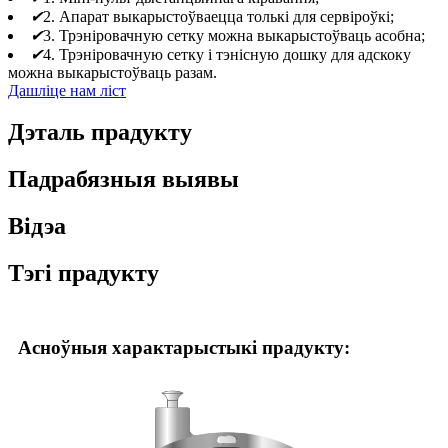
✔
2. Апарат выкарыстоўваецца толькі для сервіроўкі;
✔
3. Трэніровачную сетку можна выкарыстоўваць асобна;
✔
4. Трэніровачную сетку і тэнісную дошку для адскоку
можна выкарыстоўваць разам.
Дашліце нам ліст
Дэталь прадукту
Падрабязныя выявы
Відэа
Тэгі прадукту
Асноўныя характарыстыкі прадукту: