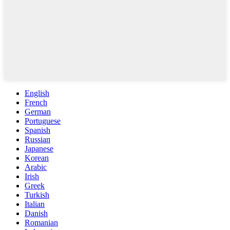
English
French
German
Portuguese
Spanish
Russian
Japanese
Korean
Arabic
Irish
Greek
Turkish
Italian
Danish
Romanian