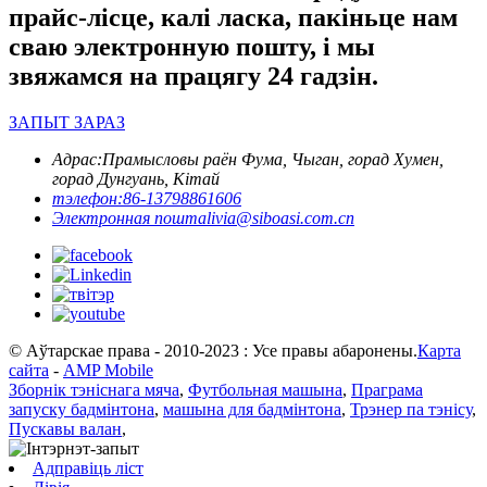
прайс-лісце, калі ласка, пакіньце нам
сваю электронную пошту, і мы
звяжамся на працягу 24 гадзін.
ЗАПЫТ ЗАРАЗ
Адрас:
Прамысловы раён Фума, Чыган, горад Хумен,
горад Дунгуань, Кітай
тэлефон:
86-13798861606
Электронная пошта
livia@siboasi.com.cn
© Аўтарскае права - 2010-2023 : Усе правы абаронены.
Карта
сайта
-
AMP Mobile
Зборнік тэніснага мяча
,
Футбольная машына
,
Праграма
запуску бадмінтона
,
машына для бадмінтона
,
Трэнер па тэнісу
,
Пускавы валан
,
Адправіць ліст