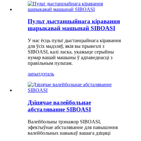
Пульт дыстанцыйнага кіравання
шарыкавай машынай SIBOASI
У нас ёсць пульт дыстанцыйнага кіравання
для ўсіх мадэляў, якія вы прывезлі з
SIBOASI, калі ласка, укажыце серыйны
нумар вашай машыны ў адпаведнасці з
правільным пультам.
запыт
дэталь
Дзіцячае валейбольнае
абсталяванне SIBOASI
Валейбольны трэнажор SIBOASI,
эфектыўнае абсталяванне для павышэння
валейбольных навыкаў вашага дзіцяці