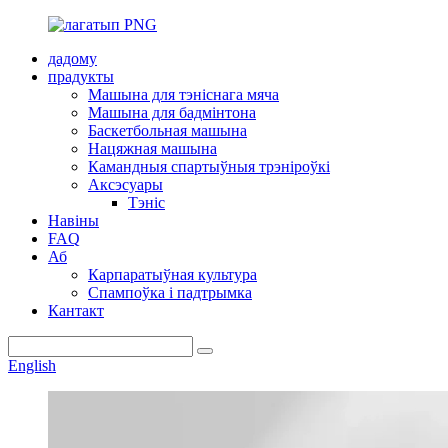
дадому
прадукты
Машына для тэніснага мяча
Машына для бадмінтона
Баскетбольная машына
Нацяжная машына
Камандныя спартыўныя трэніроўкі
Аксэсуары
Тэніс
Навіны
FAQ
Аб
Карпаратыўная культура
Спампоўка і падтрымка
Кантакт
English