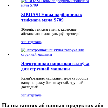
SIBOASI Новы падборшчык
тэніснага мяча S709
Зборнік тэніснага мяча, карыснае
абсталяванне для гульцоў і трэнера!
запыт
дэталь
Электронная нацяжная галоўка
для струннай машыны
Камп'ютэрная нацяжная галоўка зробіць
вашу нацяжку больш хуткай, зручнай і
дакладнай!
запыт
дэталь
Па пытаннях аб нашых прадуктах або