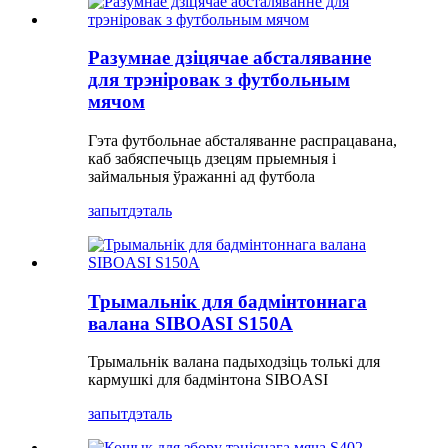
Разумнае дзіцячае абсталяванне
для трэніровак з футбольным
мячом
Гэта футбольнае абсталяванне распрацавана,
каб забяспечыць дзецям прыемныя і
займальныя ўражанні ад футбола
запыт
дэталь
Трымальнік для бадмінтоннага
валана SIBOASI S150A
Трымальнік валана падыходзіць толькі для
кармушкі для бадмінтона SIBOASI
запыт
дэталь