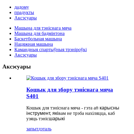
дадому
прадукты
Аксэсуары
Машына для тэніснага мяча
Машына для бадмінтона
Баскетбольная машына
Нацяжная машына
Камандныя спартыўныя трэніроўкі
Аксэсуары
Аксэсуары
Кошык для збору тэніснага мяча
S401
Кошык для тэніснага мяча - гэта a
п карысны
інструмент, які
вам не трэба нахіляцца, каб
узяць тэніс
шарыкі
запыт
дэталь