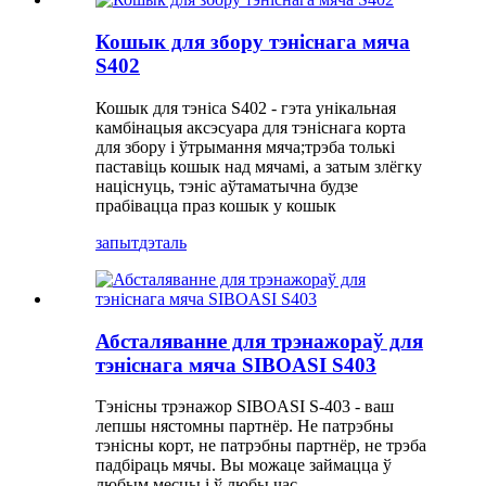
Кошык для збору тэніснага мяча
S402
Кошык для тэніса S402 - гэта унікальная
камбінацыя аксэсуара для тэніснага корта
для збору і ўтрымання мяча;трэба толькі
паставіць кошык над мячамі, а затым злёгку
націснуць, тэніс аўтаматычна будзе
прабівацца праз кошык у кошык
запыт
дэталь
Абсталяванне для трэнажораў для
тэніснага мяча SIBOASI S403
Тэнісны трэнажор SIBOASI S-403 - ваш
лепшы нястомны партнёр. Не патрэбны
тэнісны корт, не патрэбны партнёр, не трэба
падбіраць мячы. Вы можаце займацца ў
любым месцы і ў любы час.