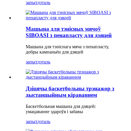
запыт
дэталь
Машына для тэнісных мячоў
SIBOASI з пенапласту для дзяцей
Машына для тэніснага мяча з пенапласту,
добры кампаньён для дзяцей
запыт
дэталь
Дзіцячы баскетбольны трэнажор з
дыстанцыйным кіраваннем
Баскетбольная машына для дзяцей:
умацаванне здароўя і забавы
запыт
дэталь