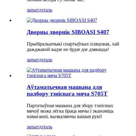
запыт
дэталь
Дворны дворнік SIBOASI S407
Прыбіральшчыкі спартыўных пляцовак, хай
дажджавой вадзе не будзе дзе дзявацца!
запыт
дэталь
Аўтаматычная машына для
падбору тэніснага мяча S705T
Партатыўная машына для збору тэнісных
мячоў можа лёгка браць мячы і эканоміць
намаганні, вызваляючы вашыя рукі!
запыт
дэталь