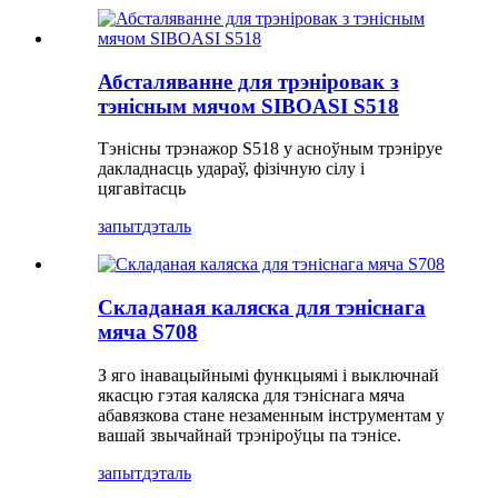
Абсталяванне для трэніровак з
тэнісным мячом SIBOASI S518
Тэнісны трэнажор S518 у асноўным трэніруе
дакладнасць удараў, фізічную сілу і
цягавітасць
запыт
дэталь
Складаная каляска для тэніснага
мяча S708
З яго інавацыйнымі функцыямі і выключнай
якасцю гэтая каляска для тэніснага мяча
абавязкова стане незаменным інструментам у
вашай звычайнай трэніроўцы па тэнісе.
запыт
дэталь