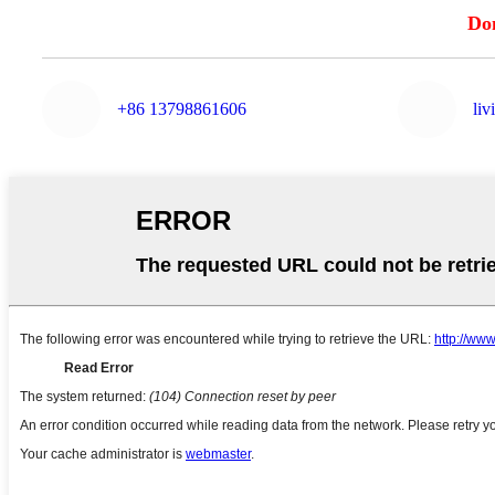
Do
+86 13798861606
li