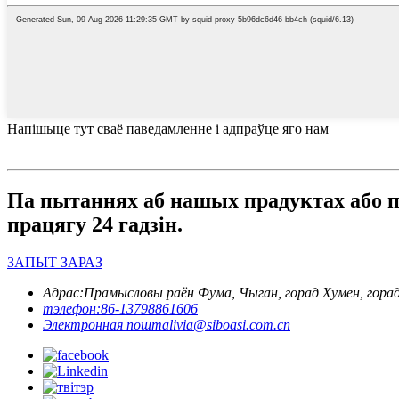
Напішыце тут сваё паведамленне і адпраўце яго нам
Па пытаннях аб нашых прадуктах або пр
працягу 24 гадзін.
ЗАПЫТ ЗАРАЗ
Адрас:
Прамысловы раён Фума, Чыган, горад Хумен, горад
тэлефон:
86-13798861606
Электронная пошта
livia@siboasi.com.cn