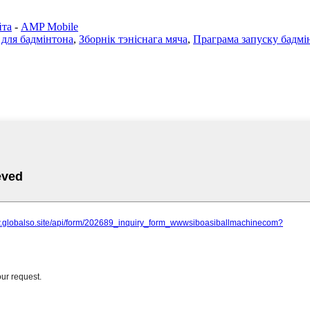
йта
-
AMP Mobile
для бадмінтона
,
Зборнік тэніснага мяча
,
Праграма запуску бадмі