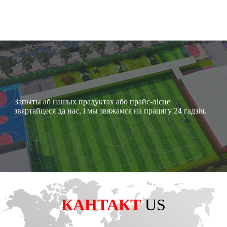
Запыты аб нашых прадуктах або прайс-лісце
звяртайцеся да нас, і мы звяжамся на працягу 24 гадзін.
КАНТАКТ
US