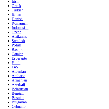
Irish
Greek
Turkish
Italian
Danish
Romanian
Indonesian
Czech
Afrikaans
Swedish
Polish
Basque
Catalan
Esperanto
Hindi
Lao
Albanian
Amharic
Armenian
Azerbaijani
Belarusian
Bengali
Bosnian
Bulgarian
Cebuano