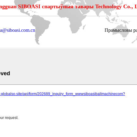
ngguan SIBOASI спартыўныя тавары Technology Co., L
via@siboasi.com.cn
Прамысловы раё