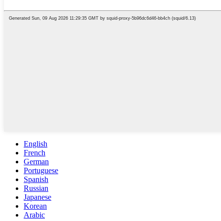
English
French
German
Portuguese
Spanish
Russian
Japanese
Korean
Arabic