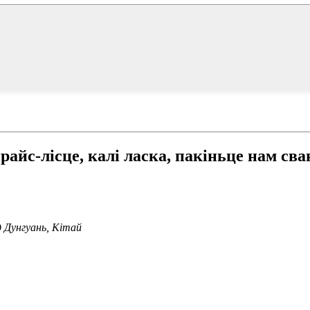
айс-лісце, калі ласка, пакіньце нам св
 Дунгуань, Кітай