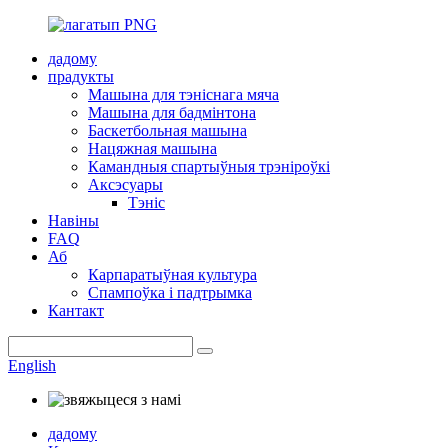
дадому
прадукты
Машына для тэніснага мяча
Машына для бадмінтона
Баскетбольная машына
Нацяжная машына
Камандныя спартыўныя трэніроўкі
Аксэсуары
Тэніс
Навіны
FAQ
Аб
Карпаратыўная культура
Спампоўка і падтрымка
Кантакт
English
дадому