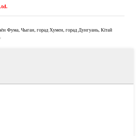
td.
н Фума, Чыган, горад Хумен, горад Дунгуань, Кітай