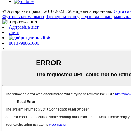
© Аўтарскае права - 2010-2023 : Усе правы абаронены.
Карта са
Футбольная машына
,
Трэнер па тэнісу
,
Пускавы валан
,
машына 
Адправіць ліст
Лівія
Лівія
8613798861606
x