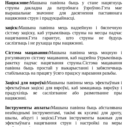
Нацяжэнне:
Машына павінна быць у стане нацягнуць
струны дакладна да патрэбнага ўзроўню.Гэта мае
вырашальнае значэнне для дасягнення пастаяннага
нацяжэння струн і прадукцыйнасці.
заціск:
Машына павінна мець надзейную і бяспечную
сістэму заціску, каб утрымліваць струны на месцы падчас
нацягвання.Гэта гарантуе, што струны не будуць
саслізгваць і не рухацца пры нацяжэнні.
Сістэма мацавання:
Машына павінна мець моцную і
рэгуляваную сістэму мацавання, каб надзейна ўтрымліваць
ракетку падчас нацягвання струны.Сістэма мацавання
павінна быць простай у выкарыстанні і забяспечваць
стабільнасць на працягу ўсяго працэсу наразання разьбы.
Заціскі для вяроўкі:
Машыны павінны мець эфектыўныя і
эфектыўныя заціскі для вяроўкі, каб замацаваць вяроўку і
прадухіліць яе саслізгванне або размотванне пры
нацяжэнні.
Інструменты аплаты:
Машына павінна быць абсталявана
неабходнымі інструментамі, такімі як кусачкі для дроту,
шылы, абцугі і заціскі.Гэтыя інструменты важныя для
эфектыўнага нацягвання струн і настройкі па меры