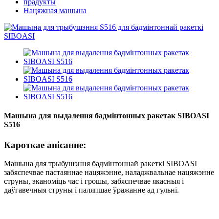
прадукты
Нацяжная машына
Машына для выдалення бадмінтонных ракетак SIBOASI
S516
Кароткае апісанне:
Машына для трыбушэння бадмінтоннай ракеткі SIBOASI
забяспечвае пастаяннае нацяжэнне, наладжвальнае нацяжэнне
струны, эканоміць час і грошы, забяспечвае якасныя і
даўгавечныя струны і паляпшае ўражанне ад гульні.