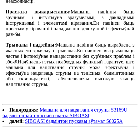
неабходнасці.
Прастата выкарыстання:
Машыны павінны быць
зручнымі і інтуітыўна зразумелымі, з дакладнымі
інструкцыямі і элементамі кіравання.Ён павінен быць
простым у кіраванні і наладжванні для хуткай і эфектыўнай
разьбы.
Трывалы і надзейны:
Машына павінна быць выраблена з
якасных матэрыялаў і трывалая.Ён павінен вытрымліваць
частае і інтэнсіўнае выкарыстанне без сур'ёзных праблем і
збояў.Наяўнасць гэтых неабходных функцый гарантуе, што
машына для нацягвання струны можа эфектыўна і
эфектыўна нацягваць струны на тэнісныя, бадмінтонныя
або сквош-ракеткі, забяспечваючы высокую якасць
нацягвання струны.
Папярэдняя:
Машына для нацягвання струны S3169U
бадмінтоннай тэніснай ракеткі SIBOASI
далей:
SIBOASI бадмінтон пускавы аўтамат S8025A