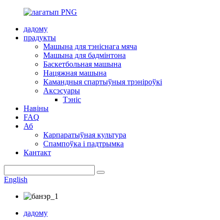
дадому
прадукты
Машына для тэніснага мяча
Машына для бадмінтона
Баскетбольная машына
Нацяжная машына
Камандныя спартыўныя трэніроўкі
Аксэсуары
Тэніс
Навіны
FAQ
Аб
Карпаратыўная культура
Спампоўка і падтрымка
Кантакт
English
дадому