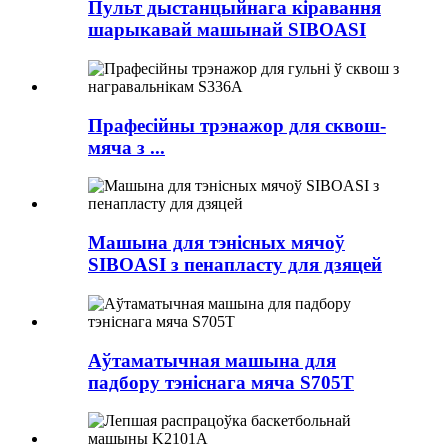
Пульт дыстанцыйнага кіравання
шарыкавай машынай SIBOASI
Прафесійны трэнажор для сквош-
мяча з ...
Машына для тэнісных мячоў
SIBOASI з пенапласту для дзяцей
Аўтаматычная машына для
падбору тэніснага мяча S705T