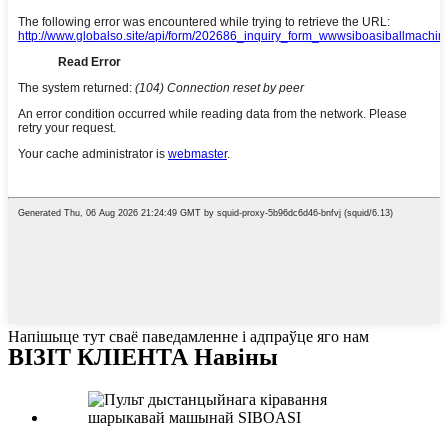
Напішыце тут сваё паведамленне і адпраўце яго нам
ВІЗІТ КЛІЕНТА Навіны