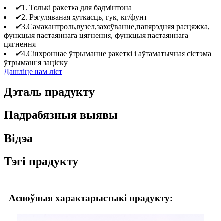
✔
1. Толькі ракетка для бадмінтона
✔
2. Рэгуляваная хуткасць, гук, кг/фунт
✔
3.Самакантроль,вузел,захоўванне,папярэдняя расцяжка,
функцыя пастаяннага цягнення, функцыя пастаяннага
цягнення
✔
4.Сінхроннае ўтрыманне ракеткі і аўтаматычная сістэма
ўтрымання заціску
Дашліце нам ліст
Дэталь прадукту
Падрабязныя выявы
Відэа
Тэгі прадукту
Асноўныя характарыстыкі прадукту: