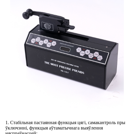
1. Стабільная пастаянная функцыя цягі, самакантроль пры
ўключэнні, функцыя аўтаматычнага выяўлення
няспраўнасцей;