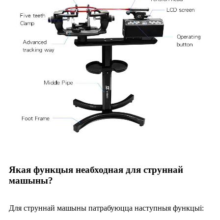
Якая функцыя неабходная для струннай
машыны?
Для струннай машыны патрабуюцца наступныя функцыі: