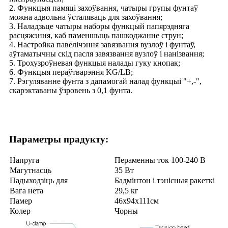
2. Функцыя памяці захоўвання, чатыры групы фунтаў
можна адвольна ўсталяваць для захоўвання;
3. Наладзьце чатыры наборы функцый папярэдняга
расцяжэння, каб паменшыць пашкоджанне струн;
4. Настройка павелічэння завязвання вузлоў і фунтаў,
аўтаматычны скід пасля завязвання вузлоў і нанізвання;
5. Трохузроўневая функцыя налады гуку кнопак;
6. Функцыя пераўтварэння KG/LB;
7. Рэгуляванне фунта з дапамогай налад функцыі "+,-",
скарэктаваны ўзровень з 0,1 фунта.
Параметры прадукту:
Напруга
Пераменны ток 100-240 В
Магутнасць
35 Вт
Падыходзіць для
Бадмінтон і тэнісныя ракеткі
Вага нета
29,5 кг
Памер
46x94x111см
Колер
Чорны