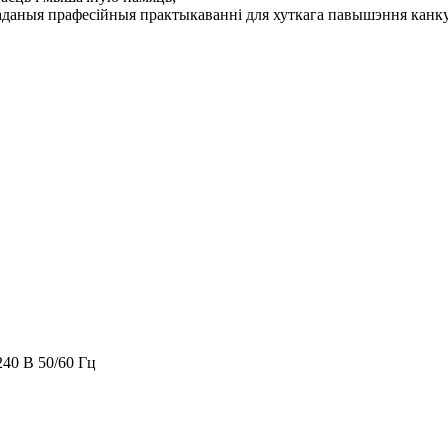
аданыя прафесійныя практыкаванні для хуткага павышэння канку
40 В 50/60 Гц