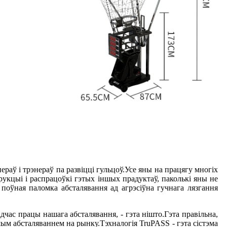
раў і трэнераў па развіцці гульцоў.Усе яны на працягу многіх
рукцыі і распрацоўкі гэтых іншых прадуктаў, паколькі яны не
поўная паломка абсталявання ад агрэсіўна гучнага лязгання
час працы нашага абсталявання, - гэта нішто.Гэта правільна,
ым абсталяваннем на рынку.Тэхналогія TruPASS - гэта сістэма