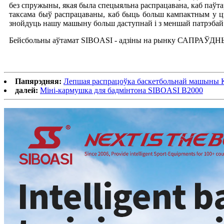
без спружыны, якая была спецыяльна распрацавана, каб паўта
таксама быў распрацаваны, каб быць больш кампактным у цэ
знойдуць нашу машыну больш даступнай і з меншай патрэбай 
Бейсбольны аўтамат SIBOASI - адзіны на рынку САПРАЎДНЫ 
Папярэдняя:
Лепшая распрацоўка баскетбольнай машыны
далей:
Міні-кармушка для бадмінтона SIBOASI B2000