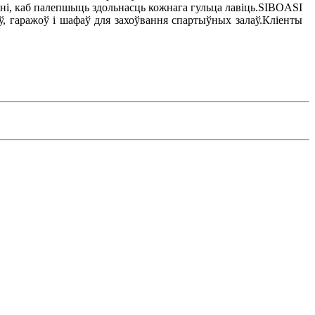
ьні, каб палепшыць здольнасць кожнага гульца лавіць.SIBOASI
, гаражоў і шафаў для захоўвання спартыўных залаў.Кліенты