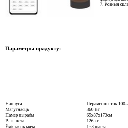
7. Розныя скл
Параметры прадукту:
Напруга
Пераменны ток 100-2
Магутнасць
360 Вт
Памер вырабы
65x87x173см
Вага нета
126 кг
Ёмістасць мяча
1~3 шары