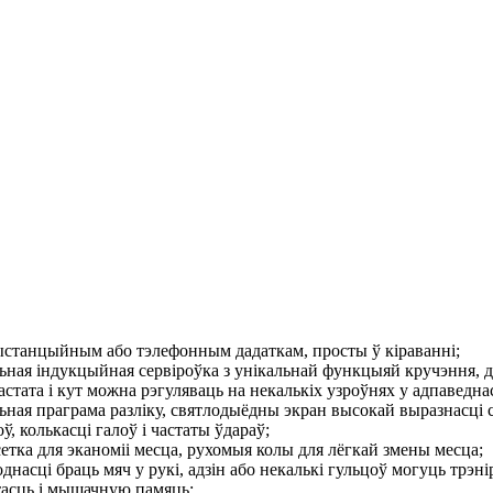
ыстанцыйным або тэлефонным дадаткам, просты ў кіраванні;
льная індукцыйная сервіроўка з унікальнай функцыяй кручэння,
частата і кут можна рэгуляваць на некалькіх узроўнях у адпаведна
льная праграма разліку, святлодыёдны экран высокай выразнасці
ў, колькасці галоў і частаты ўдараў;
сетка для эканоміі месца, рухомыя колы для лёгкай змены месца;
однасці браць мяч у рукі, адзін або некалькі гульцоў могуць трэн
тасць і мышачную памяць;