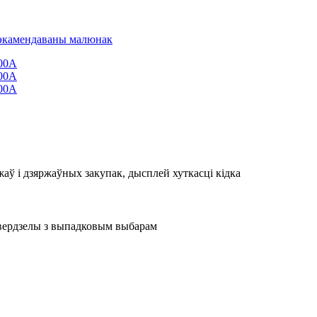
аў і дзяржаўных закупак, дысплей хуткасці кідка
 свердзелы з выпадковым выбарам