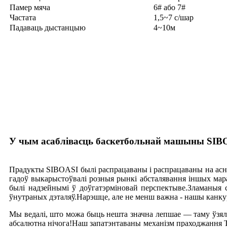
Памер мяча
6# або 7#
Частата
1,5~7 с/шар
Падаваць дыстанцыю
4~10м
У чым асаблівасць баскетбольнай машыны SIBO
Прадукты SIBOASI былі распрацаваны і распрацаваны на аснове
гадоў выкарыстоўвалі розныя рынкі абсталявання іншых марак
былі надзейнымі ў доўгатэрміновай перспектыве.Зламаныя с
ўнутраных дэталяў.Нарэшце, але не менш важна - нашы к
Мы ведалі, што можа быць нешта значна лепшае — таму ўзяліс
абсалютна нічога!Наш запатэнтаваны механізм праходжання Tr