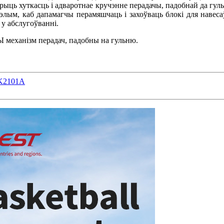
рыць хуткасць і адваротнае кручэнне перадачы, падобнай да гул
лым, каб дапамагчы перамяшчаць і захоўваць блокі для навесаў
у абслугоўванні.
механізм перадач, падобны на гульню.
 K2101A