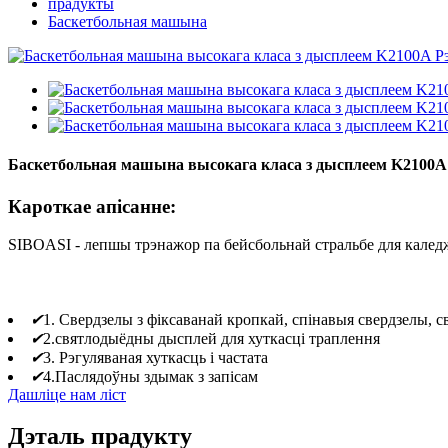
прадукты
Баскетбольная машына
Баскетбольная машына высокага класа з дысплеем K2100A
Кароткае апісанне:
SIBOASI - лепшы трэнажор па бейсбольнай стральбе для каледж
✔
1. Свердзелы з фіксаванай кропкай, спінавыя свердзелы,
✔
2.святлодыёдны дысплей для хуткасці траплення
✔
3. Рэгуляваная хуткасць і частата
✔
4.Паслядоўны здымак з запісам
Дашліце нам ліст
Дэталь прадукту