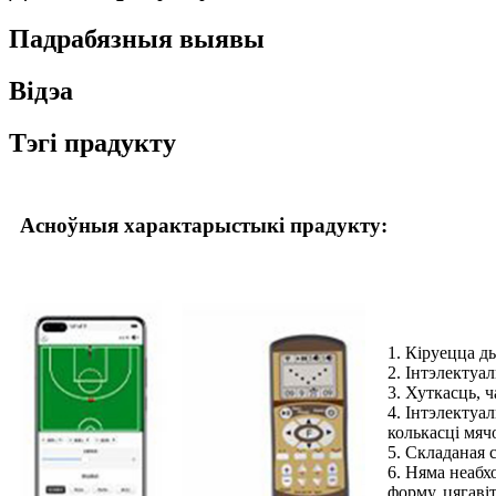
Падрабязныя выявы
Відэа
Тэгі прадукту
Асноўныя характарыстыкі прадукту:
1. Кіруецца д
2. Інтэлектуа
3. Хуткасць, 
4. Інтэлектуа
колькасці мячо
5. Складаная 
6. Няма неабх
форму, цягаві