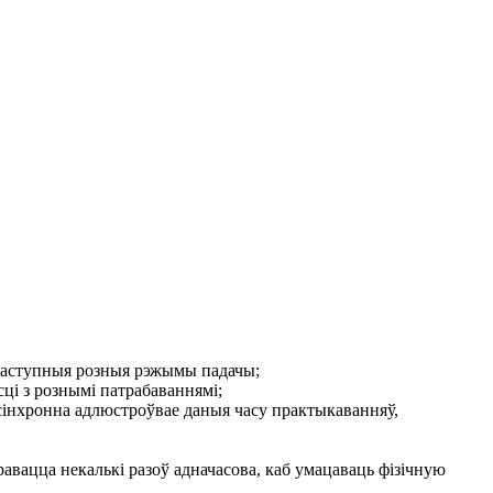
 даступныя розныя рэжымы падачы;
сці з рознымі патрабаваннямі;
 сінхронна адлюстроўвае даныя часу практыкаванняў,
іравацца некалькі разоў адначасова, каб умацаваць фізічную