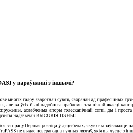
ASI у параўнанні з іншымі?
 многіх гадоў зваротнай сувязі, сабранай ад прафесійных трэне
, але ва ўсіх былі падобныя праблемы з-за нізкай якасці канст
пружыны, аслабленыя апоры тэлескапічнай сеткі, ды і проста 
анкурэнты надзвычай ВЫСОКІЯ ЦЭНЫ!
я за працу.Першая розніца ў дэцыбелах, якую вы заўважыце пад
uPASS не выдае неверагодна гучных лязгаў, якія вы чуеце з інш