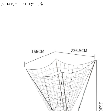
рэнтаздольнасці гульцоў.