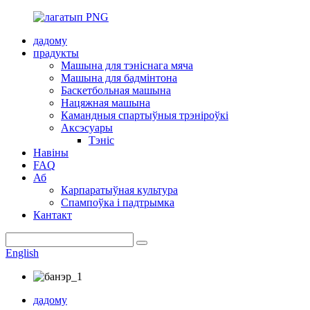
дадому
прадукты
Машына для тэніснага мяча
Машына для бадмінтона
Баскетбольная машына
Нацяжная машына
Камандныя спартыўныя трэніроўкі
Аксэсуары
Тэніс
Навіны
FAQ
Аб
Карпаратыўная культура
Спампоўка і падтрымка
Кантакт
English
дадому